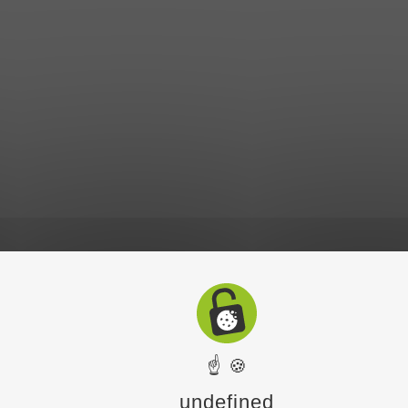
☝ 🍪
undefined