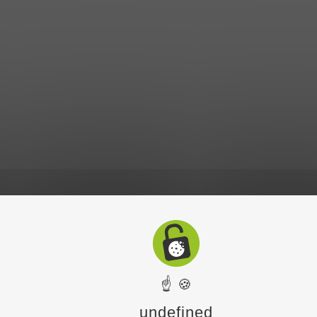
☝ 🍪
undefined