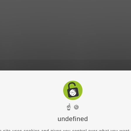
☝ 🍪
undefined
s site uses cookies and gives you control over what you want 